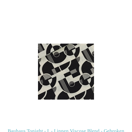
Bauhaus Tonight - L - Linnen Viscose Blend - Gebroken