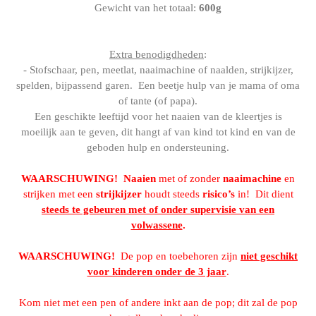
Gewicht van het totaal:
600g
Extra benodigdheden
:
- Stofschaar, pen, meetlat, naaimachine of naalden, strijkijzer,
spelden, bijpassend garen. Een beetje hulp van je mama of oma
of tante (of papa).
Een geschikte leeftijd voor het naaien van de kleertjes is
moeilijk aan te geven, dit hangt af van kind tot kind en van de
geboden hulp en ondersteuning.
WAARSCHUWING!
Naaien
met of zonder
naaimachine
en
strijken met een
strijkijzer
houdt steeds
risico’s
in! Dit dient
steeds te gebeuren met of onder supervisie van een
volwassene
.
WAARSCHUWING!
De pop en toebehoren zijn
niet geschikt
voor kinderen onder de 3 jaar
.
Kom niet met een pen of andere inkt aan de pop; dit zal de pop