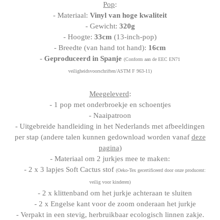
Pop
:
- Materiaal:
Vinyl van hoge kwaliteit
- Gewicht:
320g
- Hoogte:
33cm
(13-inch-pop)
- Breedte (van hand tot hand):
16cm
-
Geproduceerd in Spanje
(Conform aan de EEC EN71
veiligheidsvoorschriften/ASTM F 963-11)
Meegeleverd
:
- 1 pop met onderbroekje en schoentjes
- Naaipatroon
- Uitgebreide handleiding in het Nederlands met afbeeldingen
per stap (andere talen kunnen gedownload worden vanaf
deze
pagina
)
- Materiaal om 2 jurkjes mee te maken:
- 2 x 3 lapjes Soft Cactus stof
(Oeko-Tex gecertificeerd door onze producent:
veilig voor kinderen)
- 2 x klittenband om het jurkje achteraan te sluiten
- 2 x Engelse kant voor de zoom onderaan het jurkje
- Verpakt in een stevig, herbruikbaar ecologisch linnen zakje.