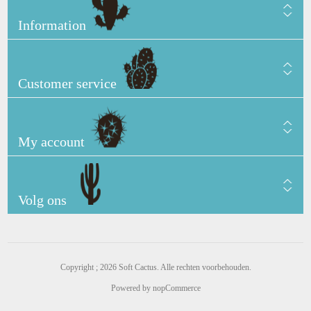
Information
Customer service
My account
Volg ons
Copyright ; 2026 Soft Cactus. Alle rechten voorbehouden.
Powered by
nopCommerce