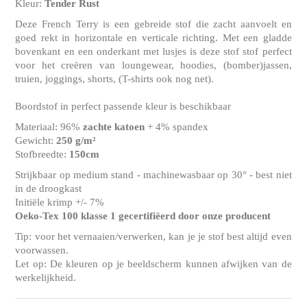
Kleur:
Tender Rust
Deze French Terry is een gebreide stof die zacht aanvoelt en
goed rekt in horizontale en verticale richting. Met een gladde
bovenkant en een onderkant met lusjes is deze stof stof perfect
voor het creëren van loungewear, hoodies, (bomber)jassen,
truien, joggings, shorts, (T-shirts ook nog net).
Boordstof in perfect passende kleur is beschikbaar
Materiaal: 96%
zachte katoen
+ 4% spandex
Gewicht:
250 g/m²
Stofbreedte:
150cm
Strijkbaar op medium stand - machinewasbaar op 30° - best niet
in de droogkast
Initiële krimp +/- 7%
Oeko-Tex 100 klasse 1 gecertifiëerd door onze producent
Tip: voor het vernaaien/verwerken, kan je je stof best altijd even
voorwassen.
Let op: De kleuren op je beeldscherm kunnen afwijken van de
werkelijkheid.