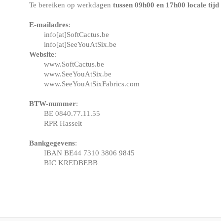
Te bereiken op werkdagen
tussen 09h00 en 17h00 locale tijd
E-mailadres
:
info[at]SoftCactus.be
info[at]SeeYouAtSix.be
Website
:
www.SoftCactus.be
www.SeeYouAtSix.be
www.SeeYouAtSixFabrics.com
BTW-nummer
:
BE 0840.77.11.55
RPR Hasselt
Bankgegevens
:
IBAN BE44 7310 3806 9845
BIC KREDBEBB