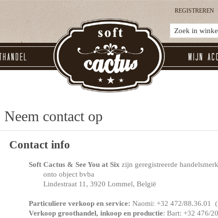
REGISTREREN
thandel
Mijn ac
Neem contact op
Contact info
Soft Cactus & See You at Six
zijn geregistreerde handelsmer
onto object bvba
Lindestraat 11, 3920 Lommel, België
Particuliere verkoop en service:
Naomi: +32 472/88.36.01 (N
Verkoop groothandel, inkoop en productie
: Bart: +32 476/2